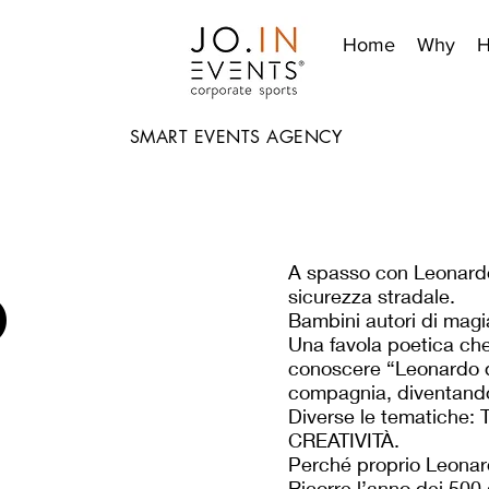
Home
Why
SMART EVENTS AGENCY
o
A spasso con Leonardo 
sicurezza stradale.
Bambini autori di magia
Una favola poetica ch
conoscere “Leonardo da
compagnia, diventando 
Diverse le tematich
CREATIVITÀ.
Perché proprio Leonar
Ricorre l’anno dei 500 